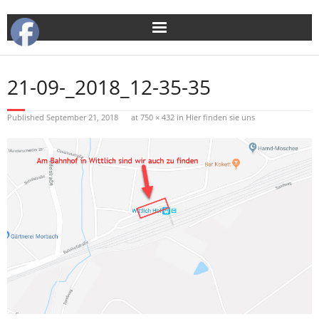
Skip
to
content
21-09-_2018_12-35-35
Published
September 21, 2018
at
750 × 432
in
Hier finden sie uns